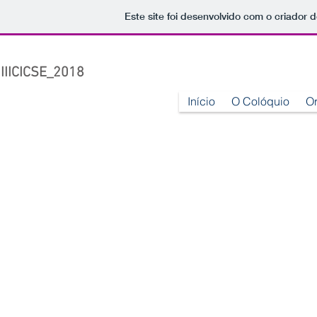
Este site foi desenvolvido com o criador d
IIICICSE_2018
Início
O Colóquio
O